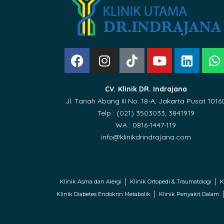
CV. Klinik DR. Indrajana
Jl. Tanah Abang III No. 18-A, Jakarta Pusat 1016
Telp : (021) 3503033, 3841919
WA : 0816-1447-119
info@klinikdrindrajana.com
Klinik Asma dan Alergi
Klinik Ortopedi & Traumatologi
K
Klinik Diabetes Endokrin Metabolik
Klinik Penyakit Dalam