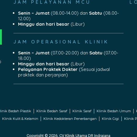
JAM PELAYANAN MCU
L
Senin – Jumat
(08.00-14.00) dan
Sabtu
(08.00-
12.00)
Minggu dan hari besar
(Libur)
JAM OPERASIONAL KLINIK
Senin – Jumat
(07.00-20.00) dan
Sabtu
(07.00-
18.00)
0
Minggu dan hari besar
(Libur)
Pelayanan Praktek Dokter
(Sesuai jadwal
praktek dan perjanjian)
linik Bedah Plastik
Klinik Bedah Saraf
Klinik Saraf
Klinik Bedah Umum
Klinik Kulit & Kelamin
Klinik Kedokteran Penerbangan
Klinik Gigi
Klinik P
Copyright © 2026. CV Klinik Utama DR Indrajana