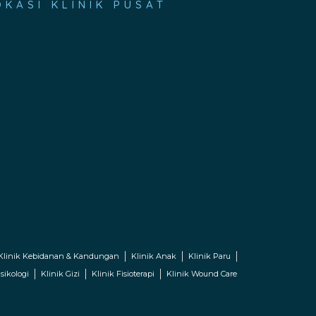
OKASI KLINIK PUSAT
Klinik Kebidanan & Kandungan
Klinik Anak
Klinik Paru
sikologi
Klinik Gizi
Klinik Fisioterapi
Klinik Wound Care