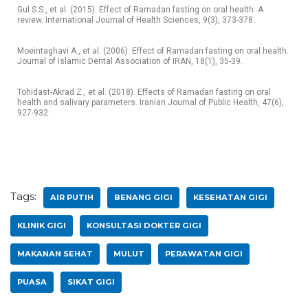
Gul S.S., et al. (2015). Effect of Ramadan fasting on oral health: A
review. International Journal of Health Sciences, 9(3), 373-378.
Moeintaghavi A., et al. (2006). Effect of Ramadan fasting on oral health.
Journal of Islamic Dental Association of IRAN, 18(1), 35-39.
Tohidast-Akrad Z., et al. (2018). Effects of Ramadan fasting on oral
health and salivary parameters. Iranian Journal of Public Health, 47(6),
927-932.
Tags:
AIR PUTIH
BENANG GIGI
KESEHATAN GIGI
KLINIK GIGI
KONSULTASI DOKTER GIGI
MAKANAN SEHAT
MULUT
PERAWATAN GIGI
PUASA
SIKAT GIGI