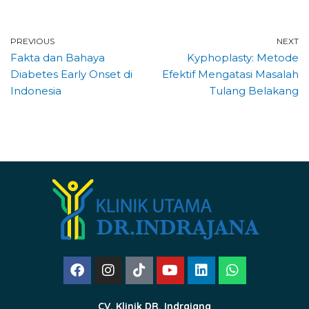
PREVIOUS
NEXT
Fakta dan Bahaya
Kyphoplasty: Metode
Diabetes Early Onset di
Efektif Mengatasi Masalah
Indonesia
Tulang Belakang
CV. Klinik DR. Indrajana