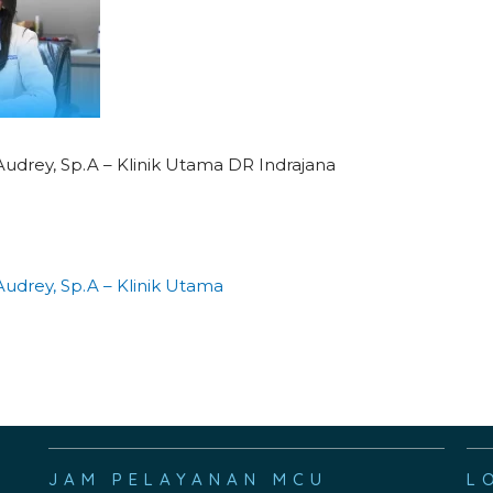
 Audrey, Sp.A – Klinik Utama DR Indrajana
 Audrey, Sp.A – Klinik Utama
JAM PELAYANAN MCU
L