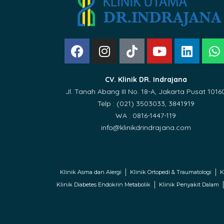
CV. Klinik DR. Indrajana
Jl. Tanah Abang III No. 18-A, Jakarta Pusat 1016
Telp : (021) 3503033, 3841919
WA : 0816-1447-119
info@klinikdrindrajana.com
Klinik Asma dan Alergi
Klinik Ortopedi & Traumatologi
K
Klinik Diabetes Endokrin Metabolik
Klinik Penyakit Dalam