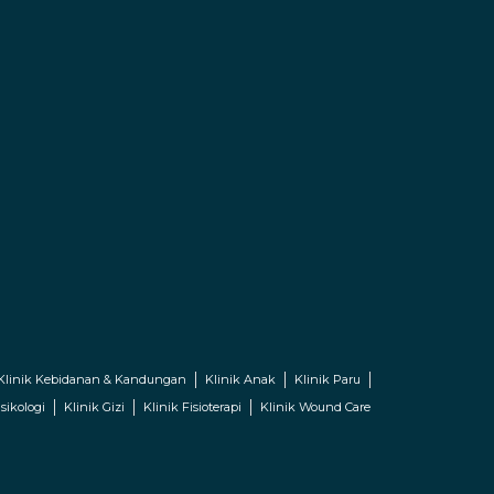
Klinik Kebidanan & Kandungan
Klinik Anak
Klinik Paru
sikologi
Klinik Gizi
Klinik Fisioterapi
Klinik Wound Care