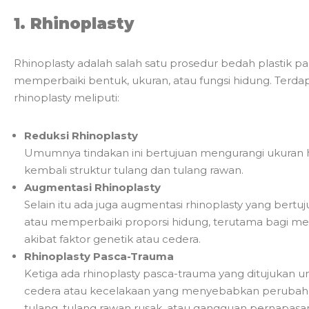
1. Rhinoplasty
Rhinoplasty adalah salah satu prosedur bedah plastik p
memperbaiki bentuk, ukuran, atau fungsi hidung. Terdap
rhinoplasty meliputi:
Reduksi Rhinoplasty
Umumnya tindakan ini bertujuan mengurangi ukura
kembali struktur tulang dan tulang rawan.
Augmentasi Rhinoplasty
Selain itu ada juga augmentasi rhinoplasty yang be
atau memperbaiki proporsi hidung, terutama bagi mer
akibat faktor genetik atau cedera.
Rhinoplasty Pasca-Trauma
Ketiga ada rhinoplasty pasca-trauma yang ditujukan 
cedera atau kecelakaan yang menyebabkan perubahan
tulang, tulang rawan rusak, atau gangguan pernapasa