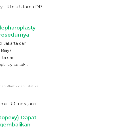
Blepharoplasty
Prosedurnya
di Jakarta dan
 Biaya
arta dan
lasty cocok...
dah Plastik dan Estetika
stopexy) Dapat
gembalikan