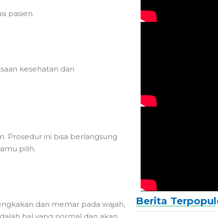
si pasien.
ksaan kesehatan dan
. Prosedur ini bisa berlangsung
amu pilih.
Berita Terpopul
engkakan dan memar pada wajah,
 adalah hal yang normal dan akan