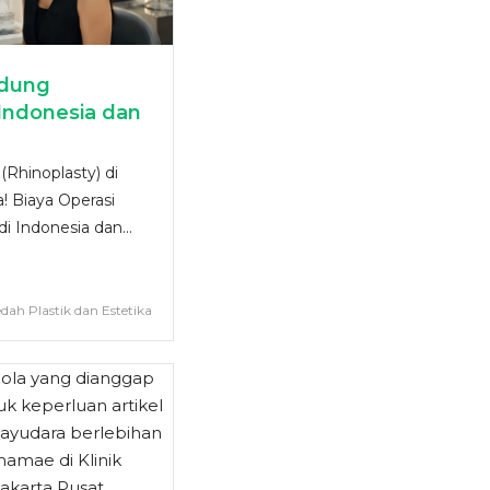
idung
 Indonesia dan
(Rhinoplasty) di
! Biaya Operasi
i Indonesia dan...
edah Plastik dan Estetika