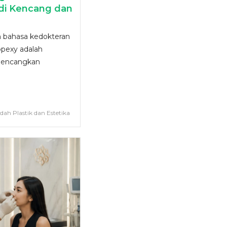
di Kencang dan
m bahasa kedokteran
pexy adalah
gencangkan
edah Plastik dan Estetika