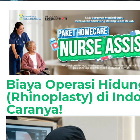
Biaya Operasi Hidun
(Rhinoplasty) di Ind
Caranya!