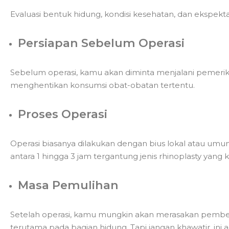
Evaluasi bentuk hidung, kondisi kesehatan, dan ekspekta
Persiapan Sebelum Operasi
Sebelum operasi, kamu akan diminta menjalani pemeri
menghentikan konsumsi obat-obatan tertentu.
Proses Operasi
Operasi biasanya dilakukan dengan bius lokal atau umum
antara 1 hingga 3 jam tergantung jenis rhinoplasty yang k
Masa Pemulihan
Setelah operasi, kamu mungkin akan merasakan pemb
terutama pada bagian hidung. Tapi jangan khawatir, ini