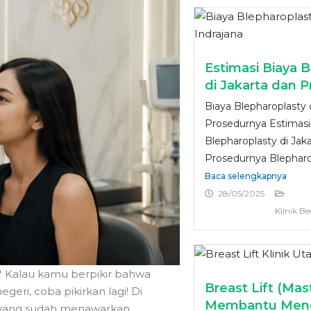
Estimasi Biaya 
di Jakarta dan 
Biaya Blepharoplasty 
Prosedurnya Estimasi
Blepharoplasty di Jak
Prosedurnya Blepharop
Baca selengkapnya
28/05/2025
Klinik Be
? Kalau kamu berpikir bahwa
Breast Lift (Ma
eri, coba pikirkan lagi! Di
Membantu Men
ma yang sudah menawarkan