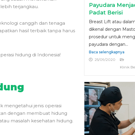
Payudara Menja
lebih terjangkau.
Padat Berisi
Breast Lift atau dala
teknologi canggih dan tenaga
dikenal dengan Masto
atkan hasil terbaik tanpa harus
prosedur untuk men
payudara dengan...
Baca selengkapnya
perasi hidung di Indonesia!
25/09/2020
Klinik B
idung
 mengetahui jenis operasi
kaitan dengan membuat hidung
atau masalah kesehatan hidung.