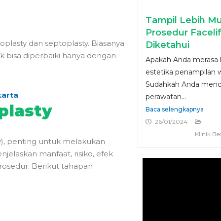
Tampil Lebih M
Prosedur Facelif
oplasty dan septoplasty. Biasanya
Diketahui
dak bisa diperbaiki hanya dengan
Apakah Anda merasa 
estetika penampilan 
Sudahkah Anda menc
karta
perawatan...
plasty
Baca selengkapnya
26/01/2024
Klinik Be
y), penting untuk melakukan
jelaskan manfaat, risiko, efek
rosedur. Berikut tahapan