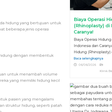
Biaya Operasi H
ada hidung yang bertujuan untuk
(Rhinoplasty) di
at beberapa jenis operasi
Caranya!
Biaya Operasi Hidung 
Indonesia dan Caranya
Hidung (Rhinoplasty) d
n hidung dengan membentuk
Baca selengkapnya
06/06/2026
Klinik B
rtujuan untuk menambah volume
eka yang memiliki hidung kecil
untuk pasien yang mengalami
 struktur hidung, seperti patah
n.