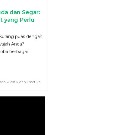
uda dan Segar:
t yang Perlu
kurang puas dengan
wajah Anda?
oba berbagai
dah Plastik dan Estetika