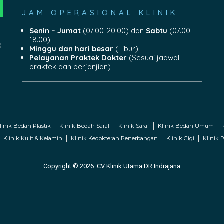
JAM OPERASIONAL KLINIK
Senin – Jumat
(07.00-20.00) dan
Sabtu
(07.00-
18.00)
0
Minggu dan hari besar
(Libur)
Pelayanan Praktek Dokter
(Sesuai jadwal
praktek dan perjanjian)
linik Bedah Plastik
Klinik Bedah Saraf
Klinik Saraf
Klinik Bedah Umum
Klinik Kulit & Kelamin
Klinik Kedokteran Penerbangan
Klinik Gigi
Klinik P
Copyright © 2026. CV Klinik Utama DR Indrajana