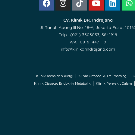
CV. Klinik DR. Indrajana
Jl. Tanah Abang III No. 18-A, Jakarta Pusat 1016
Telp : (021) 3503033, 3841919
WA : 0816-1447-119
info@klinikdrindrajana.com
Klinik Asma dan Alergi
Klinik Ortopedi & Traumatologi
K
Klinik Diabetes Endokrin Metabolik
Klinik Penyakit Dalam