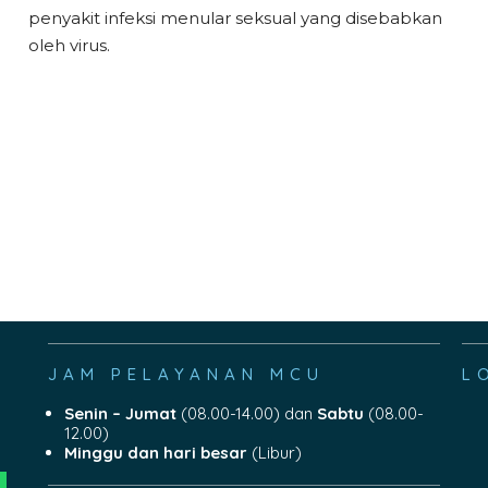
penyakit infeksi menular seksual yang disebabkan
oleh virus.
JAM PELAYANAN MCU
L
Senin – Jumat
(08.00-14.00) dan
Sabtu
(08.00-
12.00)
Minggu dan hari besar
(Libur)