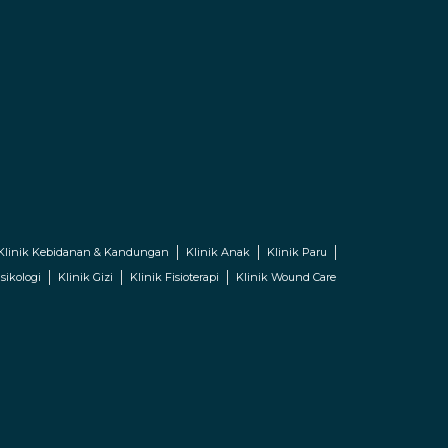
Klinik Kebidanan & Kandungan
Klinik Anak
Klinik Paru
sikologi
Klinik Gizi
Klinik Fisioterapi
Klinik Wound Care