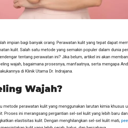
alah impian bagi banyak orang. Perawatan kulit yang tepat dapat m
tan kulit. Salah satu metode yang semakin populer dalam dunia pera
ndengar tentang perawatan ini? Jika belum, artikel ini akan memb
eling wajah, bagaimana prosesnya, manfaatnya, serta mengapa And
ukannya di Klinik Utama Dr. Indrajana.
eling Wajah?
u metode perawatan kulit yang menggunakan larutan kimia khusus 
it. Proses ini merangsang pergantian sel-sel kulit yang lebih baru d
atkan elastisitas kulit. Dengan menghilangkan sel-sel kulit mati,
pee
menciptakan kulit yang lebih cerah, halus, dan bercahaya.