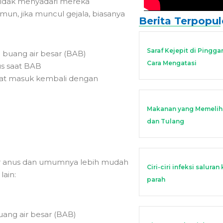
 tidak menyadari mereka
un, jika muncul gejala, biasanya
Berita Terpopul
Saraf Kejepit di Pingga
 buang air besar (BAB)
Cara Mengatasi
us saat BAB
pat masuk kembali dengan
Makanan yang Memeliha
dan Tulang
tar anus dan umumnya lebih mudah
Ciri-ciri infeksi salur
lain:
parah
uang air besar (BAB)