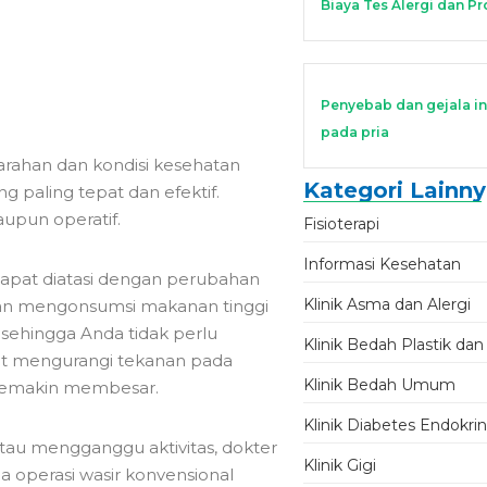
Biaya Tes Alergi dan P
Penyebab dan gejala in
pada pria
arahan dan kondisi kesehatan
Kategori Lainn
 paling tepat dan efektif.
upun operatif.
Fisioterapi
Informasi Kesehatan
 dapat diatasi dengan perubahan
Klinik Asma dan Alergi
ngan mengonsumsi makanan tinggi
ehingga Anda tidak perlu
Klinik Bedah Plastik dan
apat mengurangi tekanan pada
Klinik Bedah Umum
semakin membesar.
Klinik Diabetes Endokri
 atau mengganggu aktivitas, dokter
Klinik Gigi
 operasi wasir konvensional