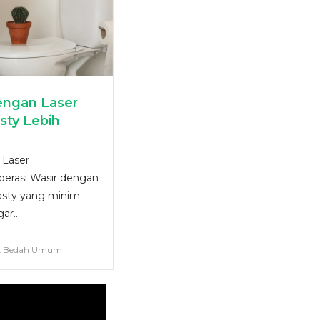
engan Laser
sty Lebih
 Laser
perasi Wasir dengan
asty yang minim
ar...
ik Bedah Umum