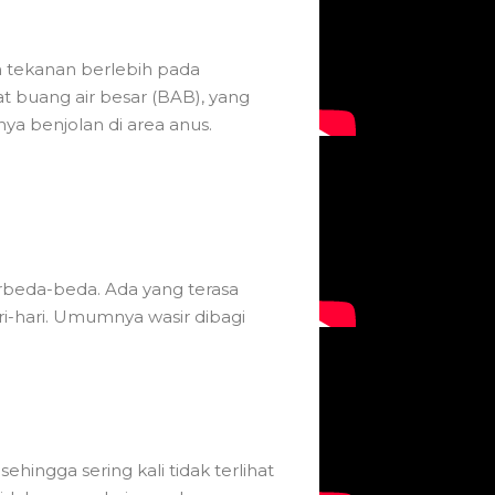
 tekanan berlebih pada
t buang air besar (BAB), yang
 benjolan di area anus.
berbeda-beda. Ada yang terasa
ri-hari. Umumnya wasir dibagi
ehingga sering kali tidak terlihat