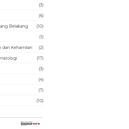
(3)
(6)
ulang Belakang
(10)
(1)
n dan Kehamilan
(2)
umatologi
(17)
(3)
(4)
(7)
(10)