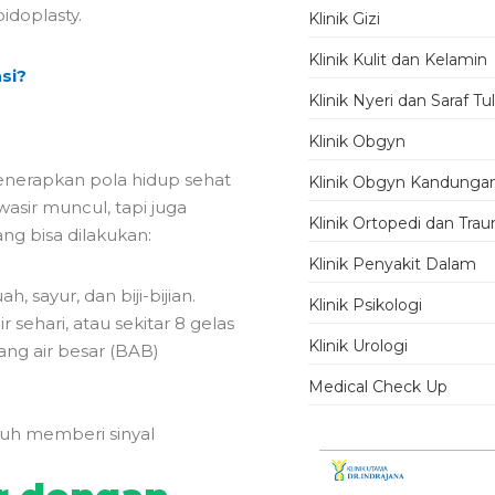
idoplasty.
Klinik Gizi
Klinik Kulit dan Kelamin
si?
Klinik Nyeri dan Saraf T
Klinik Obgyn
enerapkan pola hidup sehat
Klinik Obgyn Kandunga
asir muncul, tapi juga
Klinik Ortopedi dan Tra
g bisa dilakukan:
Klinik Penyakit Dalam
 sayur, dan biji-bijian.
Klinik Psikologi
r sehari, atau sekitar 8 gelas
Klinik Urologi
ng air besar (BAB)
Medical Check Up
uh memberi sinyal