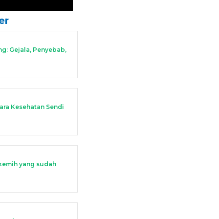
er
ng: Gejala, Penyebab,
ra Kesehatan Sendi
an kemih yang sudah