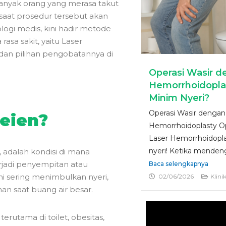
 banyak orang yang merasa takut
aat prosedur tersebut akan
ogi medis, kini hadir metode
asa sakit, yaitu Laser
 dan pilihan pengobatannya di
Operasi Wasir d
Hemorrhoidopla
Minim Nyeri?
Operasi Wasir dengan
eien?
Hemorrhoidoplasty O
Laser Hemorrhoidopl
nyeri! Ketika mendeng
 adalah kondisi di mana
rjadi penyempitan atau
Baca selengkapnya
i sering menimbulkan nyeri,
02/06/2026
Klin
n saat buang air besar.
erutama di toilet, obesitas,