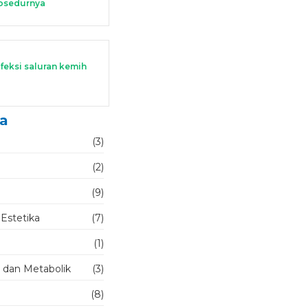
rosedurnya
feksi saluran kemih
ya
(3)
(2)
(9)
 Estetika
(7)
(1)
n dan Metabolik
(3)
(8)