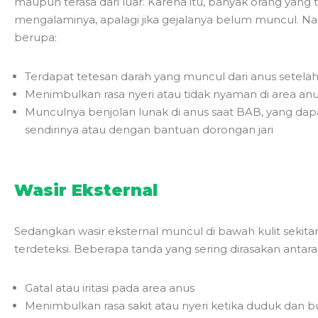
maupun terasa dari luar. Karena itu, banyak orang yang
mengalaminya, apalagi jika gejalanya belum muncul. Nam
berupa:
Terdapat tetesan darah yang muncul dari anus setelah
Menimbulkan rasa nyeri atau tidak nyaman di area an
Munculnya benjolan lunak di anus saat BAB, yang da
sendirinya atau dengan bantuan dorongan jari
Wasir Eksternal
Sedangkan wasir eksternal muncul di bawah kulit seki
terdeteksi. Beberapa tanda yang sering dirasakan antara 
Gatal atau iritasi pada area anus
Menimbulkan rasa sakit atau nyeri ketika duduk dan b