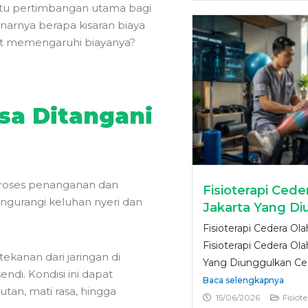
 satu pertimbangan utama bagi
enarnya berapa kisaran biaya
apat memengaruhi biayanya?
sa Ditangani
proses penanganan dan
Fisioterapi Cede
ngurangi keluhan nyeri dan
Jakarta Yang D
Fisioterapi Cedera Ola
Fisioterapi Cedera Ola
ekanan dari jaringan di
Yang Diunggulkan Cede
endi. Kondisi ini dapat
Baca selengkapnya
tan, mati rasa, hingga
15/06/2026
Fisiot