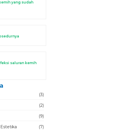
an kemih yang sudah
rosedurnya
feksi saluran kemih
ya
(3)
(2)
(9)
 Estetika
(7)