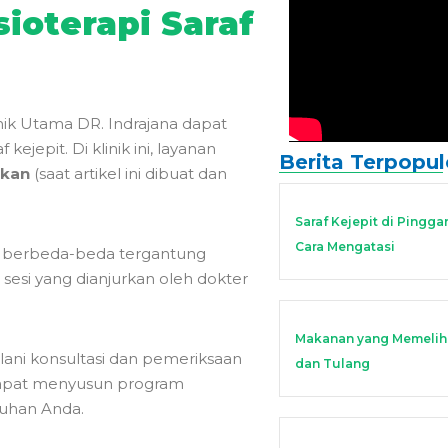
sioterapi Saraf
inik Utama DR. Indrajana dapat
kejepit. Di klinik ini, layanan
Berita Terpopul
akan
(saat artikel ini dibuat dan
Saraf Kejepit di Pingga
Cara Mengatasi
pat berbeda-beda tergantung
h sesi yang dianjurkan oleh dokter
Makanan yang Memeliha
lani konsultasi dan pemeriksaan
dan Tulang
s dapat menyusun program
tuhan Anda.