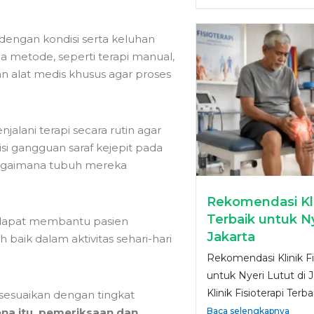
 dengan kondisi serta keluhan
a metode, seperti terapi manual,
n alat medis khusus agar proses
alani terapi secara rutin agar
isi gangguan saraf kejepit pada
bagaimana tubuh mereka
Rekomendasi Klin
Terbaik untuk Ny
a dapat membantu pasien
Jakarta
baik dalam aktivitas sehari-hari
Rekomendasi Klinik Fis
untuk Nyeri Lutut di
Klinik Fisioterapi Terba
isesuaikan dengan tingkat
ena itu, pemeriksaan dan
Baca selengkapnya