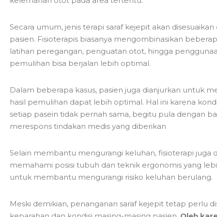
kelemahan otot pada area tertentu.
Secara umum, jenis terapi saraf kejepit akan disesuaikan
pasien. Fisioterapis biasanya mengombinasikan beberap
latihan peregangan, penguatan otot, hingga penggunaa
pemulihan bisa berjalan lebih optimal.
Dalam beberapa kasus, pasien juga dianjurkan untuk menj
hasil pemulihan dapat lebih optimal. Hal ini karena kond
setiap pasein tidak pernah sama, begitu pula dengan 
merespons tindakan medis yang diberikan
Selain membantu mengurangi keluhan, fisioterapi jug
memahami posisi tubuh dan teknik ergonomis yang lebih 
untuk membantu mengurangi risiko keluhan berulang.
Meski demikian, penanganan saraf kejepit tetap perlu d
keparahan dan kondisi masing-masing pasien.
Oleh kar