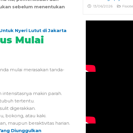
akukan sebelum menentukan
13/06/2026
Fisiot
Untuk Nyeri Lutut di Jakarta
us Mulai
 Anda mulai merasakan tanda-
 intensitasnya makin parah.
tubuh tertentu.
lit digerakkan.
u, bokong, atau kaki.
lan, maupun beraktivitas harian.
 Yang Diunggulkan