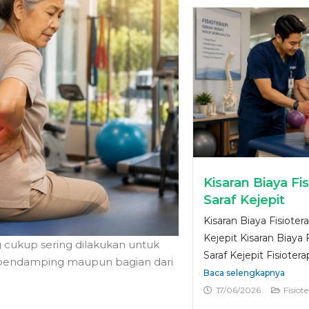
Kisaran Biaya Fi
Saraf Kejepit
Kisaran Biaya Fisioter
Kejepit Kisaran Biaya 
 cukup sering dilakukan untuk
Saraf Kejepit Fisiotera
i pendamping maupun bagian dari
Baca selengkapnya
17/06/2026
Fisiot