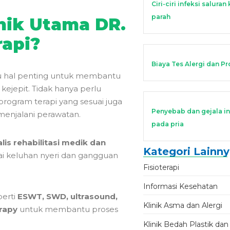
Ciri-ciri infeksi salur
parah
nik Utama DR.
rapi?
Biaya Tes Alergi dan P
atu hal penting untuk membantu
kejepit. Tidak hanya perlu
program terapi yang sesuai juga
Penyebab dan gejala in
enjalani perawatan.
pada pria
lis rehabilitasi medik dan
Kategori Lainn
 keluhan nyeri dan gangguan
Fisioterapi
Informasi Kesehatan
perti
ESWT, SWD, ultrasound,
Klinik Asma dan Alergi
erapy
untuk membantu proses
Klinik Bedah Plastik dan