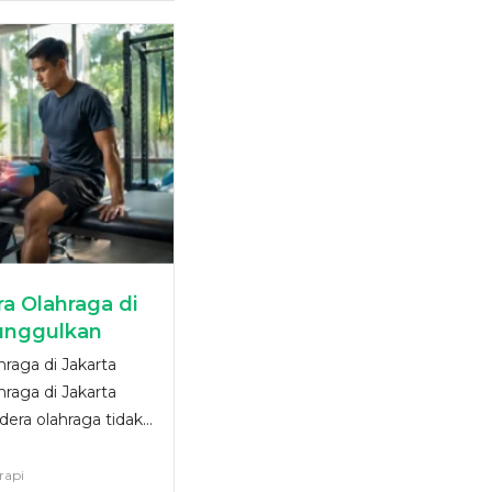
ra Olahraga di
iunggulkan
hraga di Jakarta
hraga di Jakarta
ra olahraga tidak...
erapi