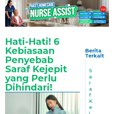
Hati-Hati! 6
Kebiasaan
Berita
Terkait
Penyebab
Saraf Kejepit
S
yang Perlu
a
r
Dihindari!
a
f
K
e
j