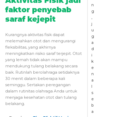
Aktivitas Fisik jadi
n
faktor penyebab
g
saraf kejepit
,
j
u
Kurangnya aktivitas fisik dapat
g
melemahkan otot dan mengurangi
a
fleksibilitas, yang akhirnya
d
meningkatkan risiko
saraf terjepit
. Otot
i
yang lemah tidak akan mampu
k
mendukung tulang belakang secara
e
baik. Rutinlah berolahraga setidaknya
n
30 menit dalam beberapa kali
a
seminggu. Sertakan peregangan
l
dalam rutinitas olahraga Anda untuk
s
menjaga kesehatan otot dan tulang
e
belakang.
b
a