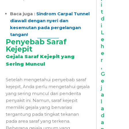
i
t
Baca juga :
Sindrom Carpal Tunnel
d
diawali dengan nyeri dan
i
kesemutan pada pergelangan
L
tangan!
e
Penyebab Saraf
h
Kejepit
e
Gejala Saraf Kejepit yang
r
Sering Muncul
,
G
Setelah mengetahui penyebab saraf
e
kejepit, Anda perlu mengetahui gejala
j
yang sering muncul dari penderita
a
penyakit ini. Namun, saraf kejepit
l
memiliki gejala yang bervariasi
a
tergantung pada tingkat tekanan
d
pada area saraf yang terkena.
a
Beberapa gejala umum yang