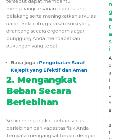
tersebut dapat membantu
n
mengurangi tekanan pada tulang
g
belakang serta meningkatkan sirkulasi
a
darah. Selain itu, gunakan kursi yang
t
dirancang secara ergonomis agar
a
punggung Anda mendapatkan
s
dukungan yang tepat.
i
A
Baca juga :
Pengobatan Saraf
p
Kejepit yang Efektif dan Aman
a
2. Mengangkat
I
t
Beban Secara
u
Berlebihan
S
a
r
Selain mengangkat beban secara
a
berlebihan dari kapasitas fisik Anda.
f
Ternyata mengangkat beban dengan