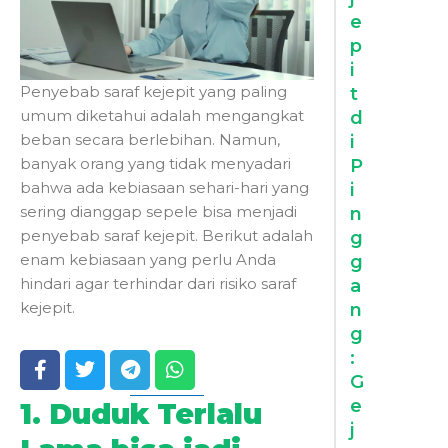
e
p
i
Penyebab saraf kejepit yang paling
t
umum diketahui adalah mengangkat
d
beban secara berlebihan. Namun,
i
banyak orang yang tidak menyadari
P
bahwa ada kebiasaan sehari-hari yang
i
sering dianggap sepele bisa menjadi
n
penyebab saraf kejepit. Berikut adalah
g
enam kebiasaan yang perlu Anda
g
hindari agar terhindar dari risiko saraf
a
kejepit.
n
g
:
G
e
1. Duduk Terlalu
j