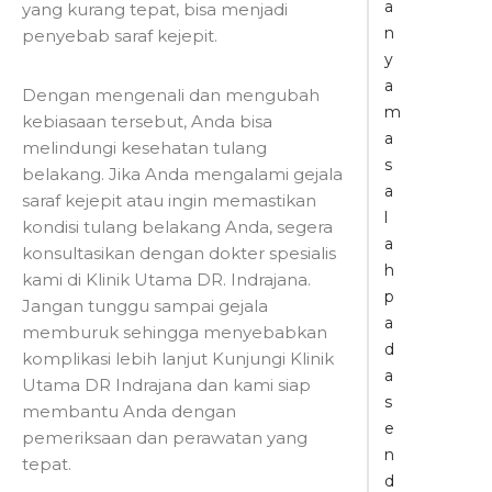
a
yang kurang tepat, bisa menjadi
n
penyebab saraf kejepit.
y
a
Dengan mengenali dan mengubah
m
kebiasaan tersebut, Anda bisa
a
melindungi kesehatan tulang
s
belakang. Jika Anda mengalami gejala
a
saraf kejepit atau ingin memastikan
l
kondisi tulang belakang Anda, segera
a
konsultasikan dengan dokter spesialis
h
kami di Klinik Utama DR. Indrajana.
p
Jangan tunggu sampai gejala
a
memburuk sehingga menyebabkan
d
komplikasi lebih lanjut Kunjungi Klinik
a
Utama DR Indrajana dan kami siap
s
membantu Anda dengan
e
pemeriksaan dan perawatan yang
n
tepat.
d