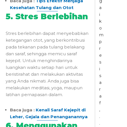
Baca juga :
Tips Efektif Menjaga
g
Kesehatan Tulang dan Otot
a
5. Stres Berlebihan
i
k
o
Stres berlebihan dapat menyebabkan
m
ketegangan otot, yang berkontribusi
p
pada tekanan pada tulang belakang
r
dan saraf, sehingga memicu saraf
e
kejepit. Untuk menghindarinya
s
luangkan waktu setiap hari untuk
i
beristirahat dan melakukan aktivitas
s
yang Anda nikmati. Anda juga bisa
a
melakukan meditasi, yoga, maupun
r
latihan pernapasan dalam.
a
f
,
Baca juga :
Kenali Saraf Kejepit di
.
Leher, Gejala dan Penanganannya
.
6. Menggunakan