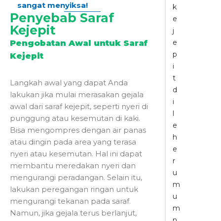
sangat menyiksa!
k
Penyebab Saraf
e
Kejepit
j
e
Pengobatan Awal untuk Saraf
p
Kejepit
i
t
Langkah awal yang dapat Anda
d
lakukan jika mulai merasakan gejala
i
awal dari saraf kejepit, seperti nyeri di
l
punggung atau kesemutan di kaki.
e
Bisa mengompres dengan air panas
h
atau dingin pada area yang terasa
e
nyeri atau kesemutan. Hal ini dapat
r
membantu meredakan nyeri dan
u
mengurangi peradangan. Selain itu,
m
lakukan peregangan ringan untuk
u
mengurangi tekanan pada saraf.
m
Namun, jika gejala terus berlanjut,
n