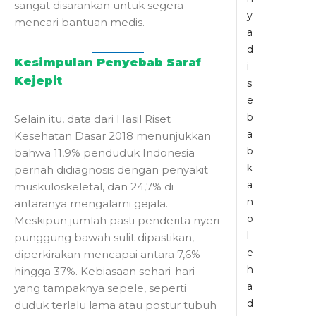
sangat disarankan untuk segera
y
mencari bantuan medis.
a
d
Kesimpulan Penyebab Saraf
i
Kejepit
s
e
b
Selain itu, data dari Hasil Riset
a
Kesehatan Dasar 2018 menunjukkan
b
bahwa 11,9% penduduk Indonesia
k
pernah didiagnosis dengan penyakit
a
muskuloskeletal, dan 24,7% di
n
antaranya mengalami gejala.
o
Meskipun jumlah pasti penderita nyeri
l
punggung bawah sulit dipastikan,
e
diperkirakan mencapai antara 7,6%
h
hingga 37%. Kebiasaan sehari-hari
a
yang tampaknya sepele, seperti
d
duduk terlalu lama atau postur tubuh