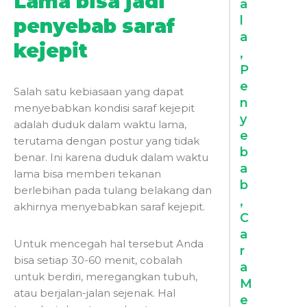
Lama bisa jadi
a
l
penyebab saraf
a
kejepit
,
P
e
Salah satu kebiasaan yang dapat
n
menyebabkan kondisi saraf kejepit
y
adalah duduk dalam waktu lama,
e
terutama dengan postur yang tidak
b
benar. Ini karena duduk dalam waktu
a
lama bisa memberi tekanan
b
berlebihan pada tulang belakang dan
,
akhirnya menyebabkan
saraf kejepit
.
C
a
Untuk mencegah hal tersebut Anda
r
bisa setiap 30-60 menit, cobalah
a
untuk berdiri, meregangkan tubuh,
M
atau berjalan-jalan sejenak. Hal
e