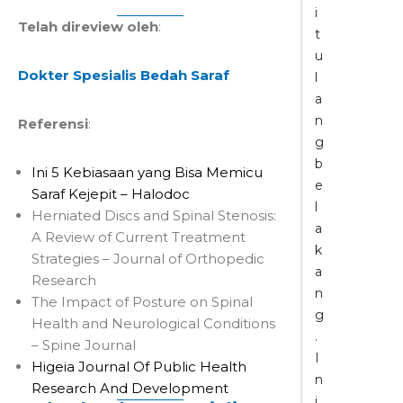
i
Telah direview oleh
:
t
u
Dokter Spesialis Bedah Saraf
l
a
n
Referensi
:
g
b
Ini 5 Kebiasaan yang Bisa Memicu
e
Saraf Kejepit
–
Halodoc
l
Herniated Discs and Spinal Stenosis:
a
A Review of Current Treatment
k
Strategies
– Journal of Orthopedic
a
Research
n
The Impact of Posture on Spinal
g
Health and Neurological Conditions
.
– Spine Journal
I
Higeia Journal Of Public Health
n
Research And Development
i