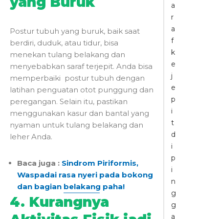
yang Buruk
a
r
a
Postur tubuh yang buruk, baik saat
f
berdiri, duduk, atau tidur, bisa
k
menekan tulang belakang dan
e
menyebabkan
saraf terjepit
. Anda bisa
j
memperbaiki postur tubuh dengan
e
latihan penguatan otot punggung dan
p
peregangan. Selain itu, pastikan
i
menggunakan kasur dan bantal yang
t
nyaman untuk tulang belakang dan
d
leher Anda.
i
p
Baca juga :
Sindrom Piriformis,
i
Waspadai rasa nyeri pada bokong
n
dan bagian belakang paha!
g
4. Kurangnya
g
a