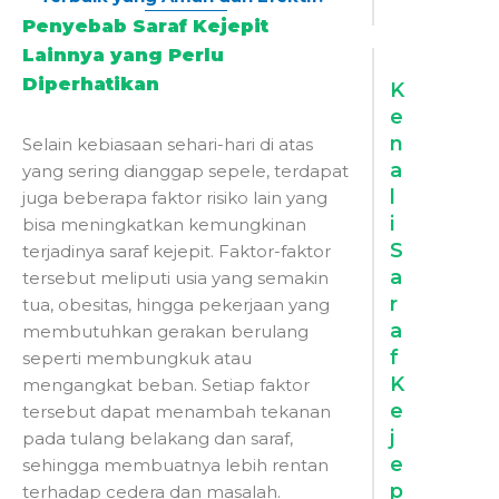
Penyebab Saraf Kejepit
Lainnya yang Perlu
Diperhatikan
K
e
n
Selain kebiasaan sehari-hari di atas
a
yang sering dianggap sepele, terdapat
l
juga beberapa faktor risiko lain yang
i
bisa meningkatkan kemungkinan
S
terjadinya saraf kejepit. Faktor-faktor
a
tersebut meliputi usia yang semakin
r
tua, obesitas, hingga pekerjaan yang
a
membutuhkan gerakan berulang
f
seperti membungkuk atau
K
mengangkat beban. Setiap faktor
e
tersebut dapat menambah tekanan
j
pada tulang belakang dan saraf,
e
sehingga membuatnya lebih rentan
p
terhadap cedera dan masalah.