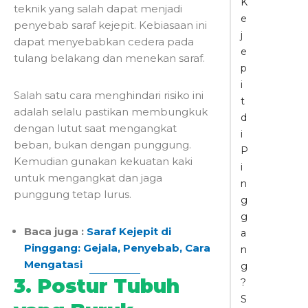
K
teknik yang salah dapat menjadi
e
penyebab saraf kejepit. Kebiasaan ini
j
dapat menyebabkan cedera pada
e
tulang belakang dan menekan saraf.
p
i
Salah satu cara menghindari risiko ini
t
adalah selalu pastikan membungkuk
d
dengan lutut saat mengangkat
i
beban, bukan dengan punggung.
P
Kemudian gunakan kekuatan kaki
i
untuk mengangkat dan jaga
n
punggung tetap lurus.
g
g
Baca juga :
Saraf Kejepit di
a
Pinggang: Gejala, Penyebab, Cara
n
Mengatasi
g
3. Postur Tubuh
?
S