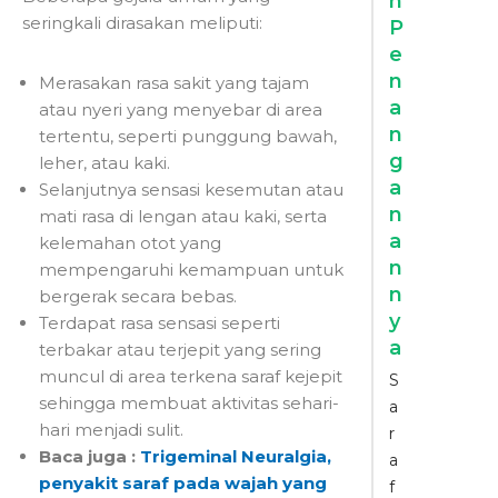
n
seringkali dirasakan meliputi:
P
e
n
Merasakan rasa sakit yang tajam
a
atau nyeri yang menyebar di area
n
tertentu, seperti punggung bawah,
g
leher, atau kaki.
a
Selanjutnya sensasi kesemutan atau
n
mati rasa di lengan atau kaki, serta
a
kelemahan otot yang
n
mempengaruhi kemampuan untuk
n
bergerak secara bebas.
y
Terdapat rasa sensasi seperti
a
terbakar atau terjepit yang sering
muncul di area terkena saraf kejepit
S
sehingga membuat aktivitas sehari-
a
hari menjadi sulit.
r
Baca juga :
Trigeminal Neuralgia,
a
penyakit saraf pada wajah yang
f