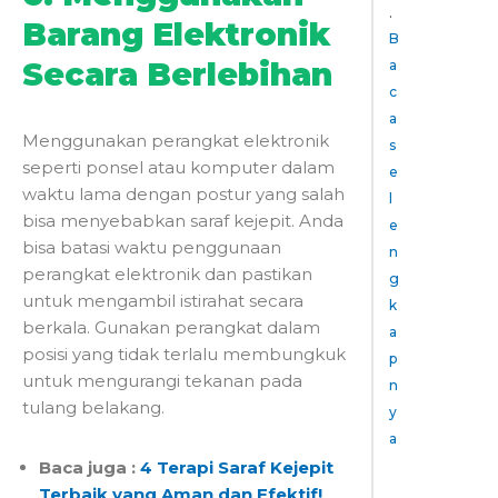
.
Barang Elektronik
B
Secara Berlebihan
a
c
a
Menggunakan perangkat elektronik
s
seperti ponsel atau komputer dalam
e
waktu lama dengan postur yang salah
l
bisa menyebabkan
saraf kejepit
. Anda
e
bisa batasi waktu penggunaan
n
perangkat elektronik dan pastikan
g
untuk mengambil istirahat secara
k
berkala. Gunakan perangkat dalam
a
posisi yang tidak terlalu membungkuk
p
untuk mengurangi tekanan pada
n
tulang belakang.
y
a
30/05/2024
Baca juga :
4 Terapi Saraf Kejepit
Terbaik yang Aman dan Efektif!