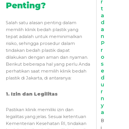
r
Penting?
t
a
d
Salah satu alasan penting dalam
a
memilih klinik bedah plastik yang
n
tepat adalah untuk meminimalkan
P
risiko, sehingga prosedur dalam
r
tindakan bedah plastik dapat
o
dilakukan dengan aman dan nyaman.
s
Berikut beberapa hal yang perlu Anda
e
perhatikan saat memilih klinik bedah
d
plastik di Jakarta, di antaranya:
u
r
1. Izin dan Legilitas
n
y
Pastikan klinik memiliki izin dan
a
legalitas yang jelas. Sesuai ketentuan
B
Kementerian Kesehatan RI, tindakan
i