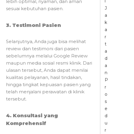
i
lebih optimal, nyaman, dan aman
J
sesuai kebutuhan pasien.
a
k
3. Testimoni Pasien
a
r
Selanjutnya, Anda juga bisa melihat
t
review dan testimoni dari pasien
a
sebelumnya melalui Google Review
d
maupun media sosial resmi klinik. Dari
a
ulasan tersebut, Anda dapat menilai
n
kualitas pelayanan, hasil tindakan,
P
hingga tingkat kepuasan pasien yang
r
telah menjalani perawatan di klinik
o
tersebut.
s
e
4. Konsultasi yang
d
Komprehensif
u
r