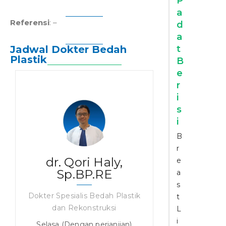
P
a
Referensi
: –
d
a
Jadwal Dokter Bedah
t
Plastik
B
e
r
i
s
i
B
r
dr. Qori Haly,
e
Sp.BP.RE
a
s
Dokter Spesialis Bedah Plastik
t
dan Rekonstruksi
L
i
Selasa (Dengan perjanjian)