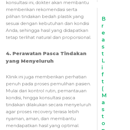
konsultasi ini, dokter akan membantu
memberikan rekomendasi serta
pilihan tindakan bedah plastik yang
B
sesuai dengan kebutuhan dan kondisi
r
Anda, sehingga hasil yang didapatkan
e
tetap terlihat natural dan proporsional.
a
s
4. Perawatan Pasca Tindakan
t
L
yang Menyeluruh
i
f
Klinik ini juga memberikan perhatian
t
penuh pada proses pemulihan pasien.
(
Mulai dari kontrol rutin, pemantauan
M
kondisi, hingga konsultasi pasca
a
tindakan dilakukan secara menyeluruh
s
agar proses recovery terasa lebih
t
nyaman, aman, dan membantu
o
mendapatkan hasil yang optimal.