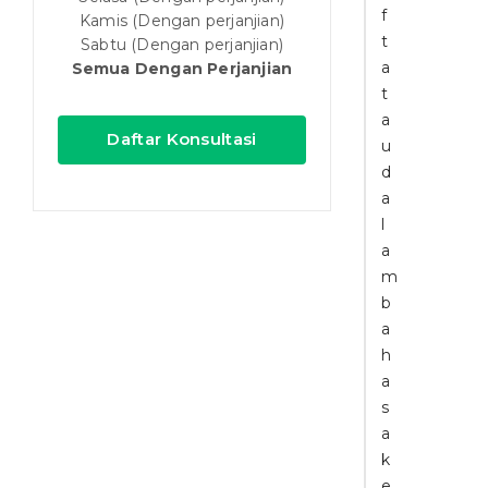
f
Kamis (Dengan perjanjian)
t
Sabtu (Dengan perjanjian)
a
Semua Dengan Perjanjian
t
a
Daftar Konsultasi
u
d
a
l
a
m
b
a
h
a
s
a
k
e