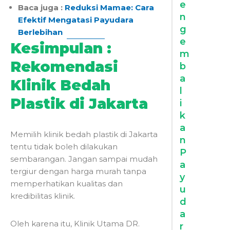
e
Baca juga :
Reduksi Mamae: Cara
n
Efektif Mengatasi Payudara
g
Berlebihan
e
Kesimpulan :
m
Rekomendasi
b
a
Klinik Bedah
l
Plastik di Jakarta
i
k
a
Memilih klinik bedah plastik di Jakarta
n
tentu tidak boleh dilakukan
P
sembarangan. Jangan sampai mudah
a
tergiur dengan harga murah tanpa
y
memperhatikan kualitas dan
u
kredibilitas klinik.
d
a
Oleh karena itu, Klinik Utama DR.
r