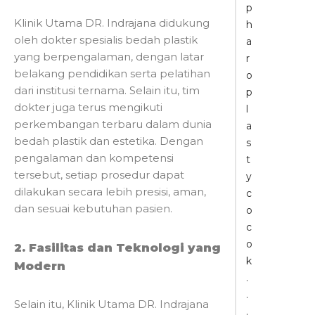
p
Klinik Utama DR. Indrajana didukung
h
oleh dokter spesialis bedah plastik
a
yang berpengalaman, dengan latar
r
belakang pendidikan serta pelatihan
o
dari institusi ternama. Selain itu, tim
p
dokter juga terus mengikuti
l
perkembangan terbaru dalam dunia
a
bedah plastik dan estetika. Dengan
s
pengalaman dan kompetensi
t
tersebut, setiap prosedur dapat
y
dilakukan secara lebih presisi, aman,
c
dan sesuai kebutuhan pasien.
o
c
o
2. Fasilitas dan Teknologi yang
k
Modern
.
.
Selain itu, Klinik Utama DR. Indrajana
.