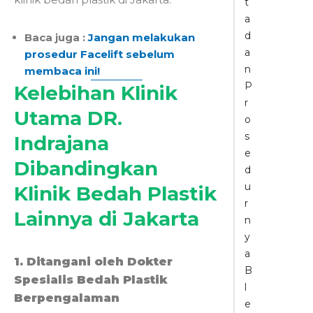
t
a
d
Baca juga :
Jangan melakukan
a
prosedur Facelift sebelum
n
membaca ini!
P
Kelebihan Klinik
r
Utama DR.
o
s
Indrajana
e
Dibandingkan
d
u
Klinik Bedah Plastik
r
Lainnya di Jakarta
n
y
a
1. Ditangani oleh Dokter
B
Spesialis Bedah Plastik
l
Berpengalaman
e