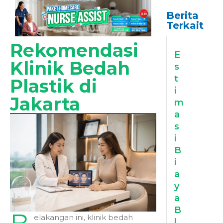
Berita
Terkait
Rekomendasi
E
Klinik Bedah
s
t
Plastik di
i
Jakarta
m
a
s
i
B
i
a
y
a
B
elakangan ini, klinik bedah
l