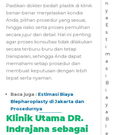
n
Pastikan dokter bedah plastik di klinik
y
benar-benar menjelaskan kondisi
a
Anda, pilihan prosedur yang sesuai,
E
hingga risiko serta proses pemulihan
s
secara jujur dan detail. Hal ini penting
t
agar proses konsultasi tidak dilakukan
i
secara terburu-buru dan tetap
m
transparan, sehingga Anda dapat
a
memahami setiap prosedur dan
s
membuat keputusan dengan lebih
i
tepat serta nyaman.
B
i
Baca juga :
Estimasi Biaya
a
Blepharoplasty di Jakarta dan
y
Prosedurnya
a
Klinik Utama DR.
B
l
Indrajana sebagai
e