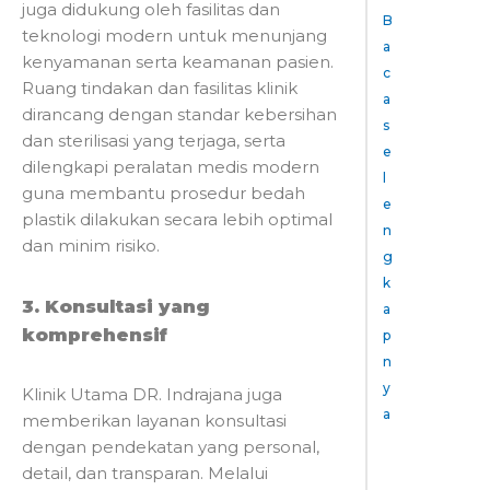
juga didukung oleh fasilitas dan
B
teknologi modern untuk menunjang
a
kenyamanan serta keamanan pasien.
c
Ruang tindakan dan fasilitas klinik
a
dirancang dengan standar kebersihan
s
dan sterilisasi yang terjaga, serta
e
dilengkapi peralatan medis modern
l
guna membantu prosedur bedah
e
plastik dilakukan secara lebih optimal
n
dan minim risiko.
g
k
3. Konsultasi yang
a
komprehensif
p
n
y
Klinik Utama DR. Indrajana juga
a
memberikan layanan konsultasi
28/05/2025
dengan pendekatan yang personal,
detail, dan transparan. Melalui