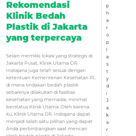
Rekomendasi
p
h
Klinik Bedah
a
Plastik di Jakarta
r
o
yang terpercaya
p
l
Selain memiliki lokasi yang strategis di
a
Jakarta Pusat, Klinik Utama DR.
s
Indrajana juga telah sesuai dengan
t
ketentuan Kementerian Kesehatan RI,
y
di mana tindakan bedah plastik
d
sebaiknya dilakukan di fasilitas
i
kesehatan yang memadai, minimal
J
berstatus Klinik Utama. Oleh karena
a
itu, Klinik Utama DR. Indrajana dapat
k
menjadi salah satu pilihan yang dapat
a
Anda pertimbangkan saat mencari
r
klinik bedah plastik di Jakarta.