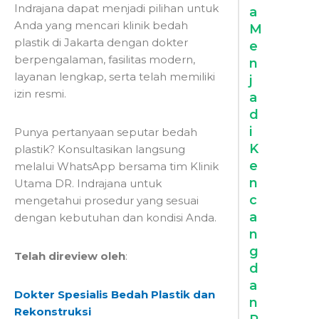
Indrajana dapat menjadi pilihan untuk
a
Anda yang mencari klinik bedah
M
plastik di Jakarta dengan dokter
e
berpengalaman, fasilitas modern,
n
layanan lengkap, serta telah memiliki
j
izin resmi.
a
d
i
Punya pertanyaan seputar bedah
K
plastik? Konsultasikan langsung
e
melalui WhatsApp bersama tim Klinik
n
Utama DR. Indrajana untuk
c
mengetahui prosedur yang sesuai
a
dengan kebutuhan dan kondisi Anda.
n
g
Telah direview oleh
:
d
a
Dokter Spesialis Bedah Plastik dan
n
Rekonstruksi