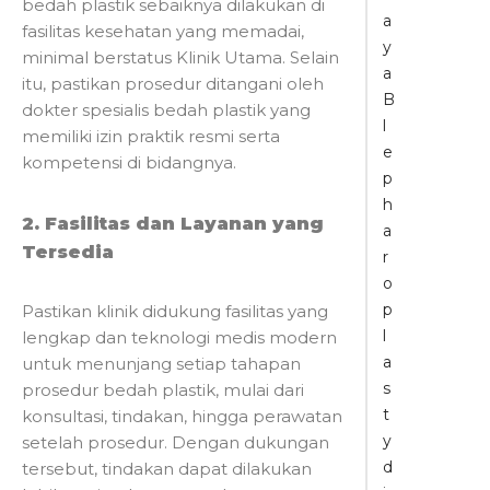
bedah plastik sebaiknya dilakukan di
a
fasilitas kesehatan yang memadai,
y
minimal berstatus Klinik Utama. Selain
a
itu, pastikan prosedur ditangani oleh
B
dokter spesialis bedah plastik yang
l
memiliki izin praktik resmi serta
e
kompetensi di bidangnya.
p
h
2. Fasilitas dan Layanan yang
a
Tersedia
r
o
p
Pastikan klinik didukung fasilitas yang
l
lengkap dan teknologi medis modern
a
untuk menunjang setiap tahapan
s
prosedur bedah plastik, mulai dari
t
konsultasi, tindakan, hingga perawatan
y
setelah prosedur. Dengan dukungan
d
tersebut, tindakan dapat dilakukan