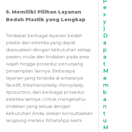
p
e
5. Memiliki Pilihan Layanan
x
Bedah Plastik yang Lengkap
y
)
D
Terdapat berbagai layanan bedah
a
plastik dan estetika yang dapat
p
disesuaikan dengan kebutuhan setiap
a
pasien, mulai dari tindakan pada area
t
wajah hingga prosedur penunjang
M
penampilan lainnya. Beberapa
e
layanan yang tersedia di antaranya
m
facelift, blepharoplasty, rhinoplasty,
b
liposuction, dan berbagai prosedur
a
estetika lainnya. Untuk mengetahui
n
tindakan yang sesuai dengan
t
kebutuhan Anda, silakan konsultasikan
u
langsung melalui WhatsApp kami.
M