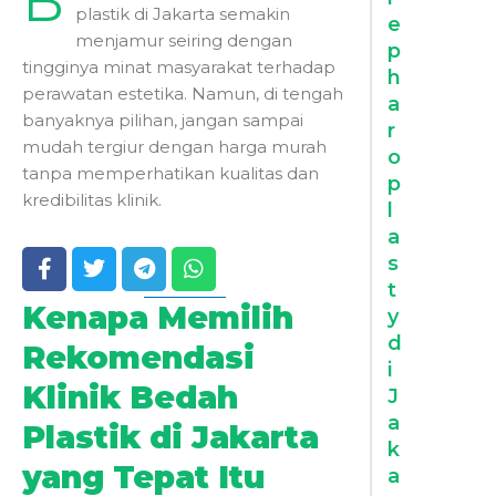
B
plastik di Jakarta semakin
e
menjamur seiring dengan
p
tingginya minat masyarakat terhadap
h
perawatan estetika. Namun, di tengah
a
banyaknya pilihan, jangan sampai
r
mudah tergiur dengan harga murah
o
tanpa memperhatikan kualitas dan
p
kredibilitas klinik.
l
a
s
t
Kenapa Memilih
y
d
Rekomendasi
i
Klinik Bedah
J
a
Plastik di Jakarta
k
yang Tepat Itu
a